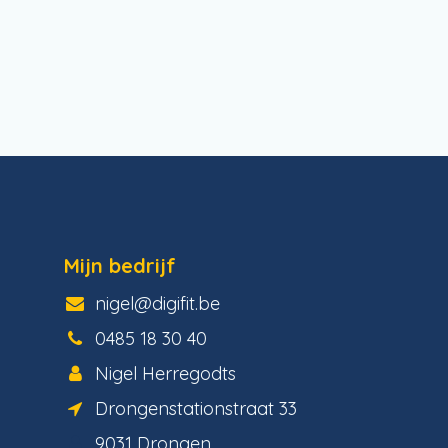
Mijn bedrijf
nigel@digif​it.be
0485 18 30 40
Nigel Herregodts
Drongenstationstraat 33
9031 Drongen