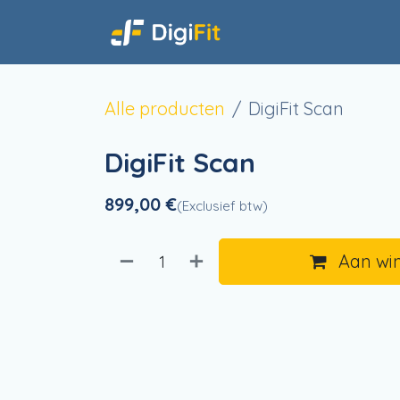
Overslaan naar inhoud
Start
Dienst
Alle producten
DigiFit Scan
DigiFit Scan
899,00
€
(Exclusief btw)
Aan wi