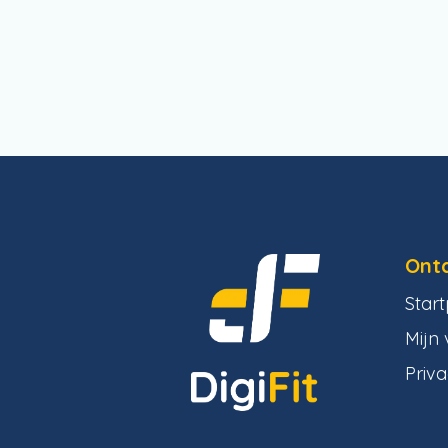
Ont
Star
Mijn 
Priva