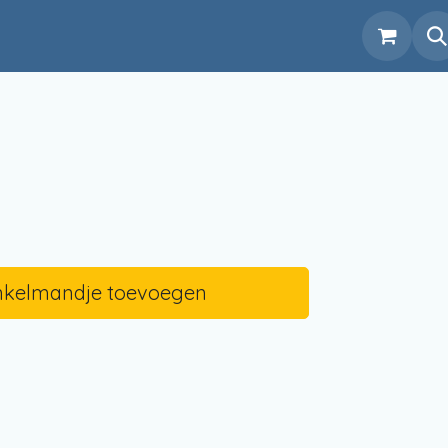
en
Over
Contact
Help
Contact
nkelmandje toevoegen