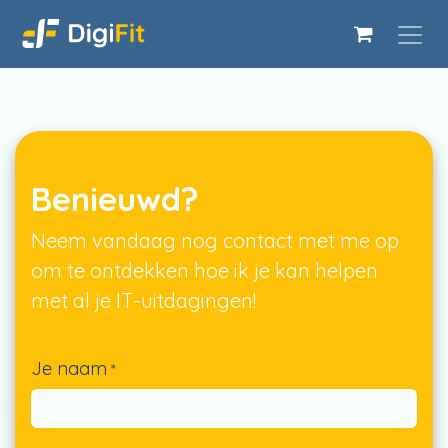
Overslaan naar inhoud
Benieuwd?
Neem vandaag nog contact met me op
om te ontdekken hoe ik je kan helpen
met al je IT-uitdagingen!
Je naam
*